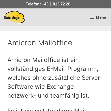
Zum
Telefon: +43 1 813 72 20
Inhalt
springen
Menü
Amicron Mailoffice
Amicron Mailoffice ist ein
vollständiges E-Mail-Programm,
welches ohne zusätzliche Server-
Software wie Exchange
netzwerk- und teamfähig ist.
Es ist ein vollständiges Mail-