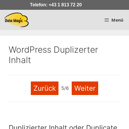
Zum
Telefon: +43 1 813 72 20
Inhalt
springen
Menü
WordPress Duplizerter
Inhalt
Zurück
Weiter
5/6
Duplizierter Inhalt oder Duplicate